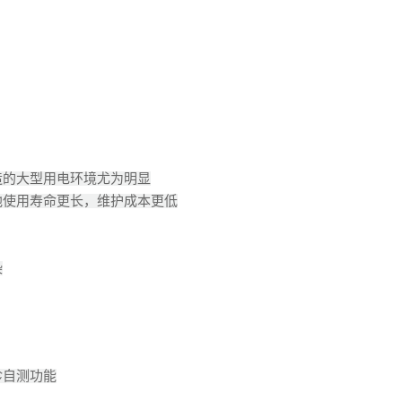
造的大型用电环境尤为明显
池使用寿命更长，维护成本更低
染
诊自测功能